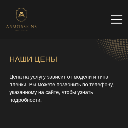
НАШИ ЦЕНЫ
Цена на услугу зависит от модели и типа
пленки. Вы можете позвонить по телефону,
указанному на сайте, чтобы узнать
ОСТАВЬТЕ ЗАЯВКУ
СТАНЬТЕ НАШИМ
подробности.
ПАРТНЕРОМ
Мы свяжемся с вами в течении дня
Мы свяжемся с вами в течении дня